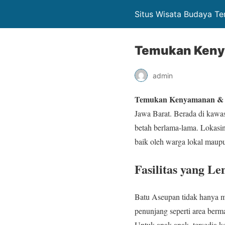
Situs Wisata Budaya Te
Temukan Kenya
admin
Temukan Kenyamanan & K
Jawa Barat. Berada di kawa
betah berlama-lama. Lokasin
baik oleh warga lokal maupu
Fasilitas yang L
Batu Aseupan tidak hanya me
penunjang seperti area berma
Untuk anak-anak, tersedia 