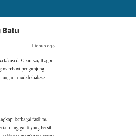
 Batu
1 tahun ago
rlokasi di Ciampea, Bogor,
ang membuat pengunjung
nang ini mudah diakses,
gkapi berbagai fasilitas
rta ruang ganti yang bersih.
n, sehingga membuat suasana