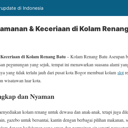
rupdate di Indonesia
manan & Keceriaan di Kolam Renang
eceriaan di Kolam Renang Batu
– Kolam Renang Batu Aseupan be
san pegunungan yang sejuk, tempat ini menawarkan suasana alami y
ya yang tidak terlalu jauh dari pusat kota Bogor membuat kolam
slot
re
n wisatawan luar kota.
engkap dan Nyaman
nyediakan kolam renang untuk dewasa dan anak-anak, tetapi juga dilen
in, gazebo untuk bersantai, kantin dengan berbagai pilihan makanan, se
kolam dengan kedalaman yang aman dan permainan air seperti perosota