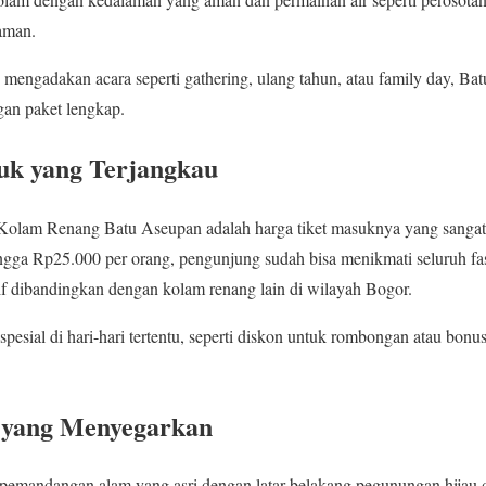
aman.
mengadakan acara seperti gathering, ulang tahun, atau family day, Ba
an paket lengkap.
uk yang Terjangkau
a Kolam Renang Batu Aseupan adalah harga tiket masuknya yang sanga
ingga Rp25.000 per orang, pengunjung sudah bisa menikmati seluruh fasi
tif dibandingkan dengan kolam renang lain di wilayah Bogor.
spesial di hari-hari tertentu, seperti diskon untuk rombongan atau bonus
 yang Menyegarkan
mandangan alam yang asri dengan latar belakang pegunungan hijau d