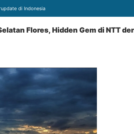
rupdate di Indonesia
Selatan Flores, Hidden Gem di NTT d