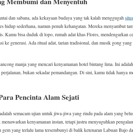
ang Membumi dan Menyentuh
ntai dan sabana, ada kekayaan budaya yang tak kalah menggugah
situ
Flores hidup sederhana, namun penuh kehangatan. Mereka menyambut t
turis. Kamu bisa duduk di lopo, rumah adat khas Flores, mendengarkan ce
asi ke generasi. Ada ritual adat, tarian tradisional, dan musik gong 
elancong manja yang mencari kenyamanan hotel bintang lima. Ini adalah 
 perjalanan, bukan sekadar pemandangan. Di sini, kamu tidak hanya me
Para Pencinta Alam Sejati
s adalah semacam ujian untuk jiwa-jiwa yang rindu pada alam yang bel
ak menawarkan kenyamanan instan, tetapi justru menyuguhkan pengala
n gem yang terlalu lama tersembunyi di balik ketenaran Labuan Bajo