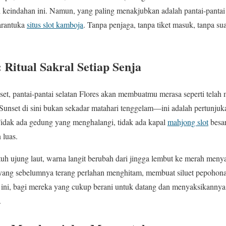
 keindahan ini. Namun, yang paling menakjubkan adalah pantai-pantai
arantuka
situs slot kamboja
. Tanpa penjaga, tanpa tiket masuk, tanpa su
: Ritual Sakral Setiap Senja
set, pantai-pantai selatan Flores akan membuatmu merasa seperti tela
Sunset di sini bukan sekadar matahari tenggelam—ini adalah pertunjuka
Tidak ada gedung yang menghalangi, tidak ada kapal
mahjong slot
besar
 luas.
uh ujung laut, warna langit berubah dari jingga lembut ke merah menya
yang sebelumnya terang perlahan menghitam, membuat siluet pepohonan
 ini, bagi mereka yang cukup berani untuk datang dan menyaksikannya
.