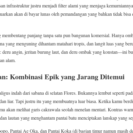
asan infrastruktur justru menjadi filter alami yang menjaga kemurniannya
luarkan akan di bayar lunas oleh pemandangan yang bahkan tidak bisa 
g membentang panjang tanpa satu pun bangunan komersial. Hanya om
a yang menguning dihantam matahari tropis, dan langit luas yang ber
: deru angin, jeritan burung laut, dan deru ombak yang konstan—ini buk
an alam.
an: Kombinasi Epik yang Jarang Ditemui
ligus indah dari sabana di selatan Flores. Bukannya lembut seperti pad
 dan liar. Tapi justru itu yang membuatnya luar biasa. Ketika kamu berdi
u akan melihat garis cakrawala seolah menelan mentari. Kontras warn
 dan lautan yang menghantam pantai batu menciptakan lanskap yang sepe
popo, Pantai Ae Oka, dan Pantai Koka (di bagian timur namun masih dek