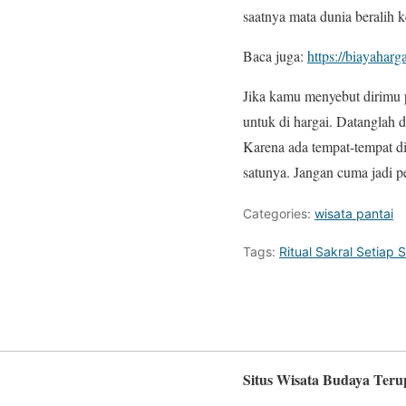
saatnya mata dunia beralih k
Baca juga:
https://biayaharg
Jika kamu menyebut dirimu p
untuk di hargai. Datanglah 
Karena ada tempat-tempat di 
satunya. Jangan cuma jadi pe
Categories:
wisata pantai
Tags:
Ritual Sakral Setiap 
Situs Wisata Budaya Terup