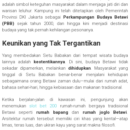
adalah simbol keteguhan masyarakat dalam menjaga jati diri dan
warisan leluhur. Kampung ini telah ditetapkan oleh Pemerintah
Provinsi DKI Jakarta sebagai
Perkampungan Budaya Betawi
(PBB)
sejak tahun 2000, dan hingga kini menjadi destinasi
budaya yang tak pernah kehilangan pesonanya.
Keunikan yang Tak Tergantikan
Yang membedakan Setu Babakan dari tempat wisata budaya
lainnya adalah
keotentikannya
. Di sini, budaya Betawi tidak
sekadar dipamerkan, melainkan
dihidupkan
. Masyarakat yang
tinggal di Setu Babakan benar-benar menjalani kehidupan
sebagaimana orang Betawi zaman dulu—mulai dari rumah adat,
bahasa sehari-hari, hingga kebiasaan dan makanan tradisional.
Ketika berjalan-jalan di kawasan ini, pengunjung akan
menemukan
slot bet 200
rumah-rumah bergaya tradisional
Betawi seperti
rumah bapang
dan
rumah joglo Betawi
.
Arsitektur rumah tersebut memiliki ciri khas yang kental—atap
limas, teras luas, dan ukiran kayu yang sarat makna filosofi.