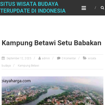
Skip
SITUS WISATA BUDAYA
to
TERUPDATE DI INDONESIA
content
Kampung Betawi Setu Babakan
September 12, 2025
admin
0 Komentar
wisata
budaya
Kampung Betawi