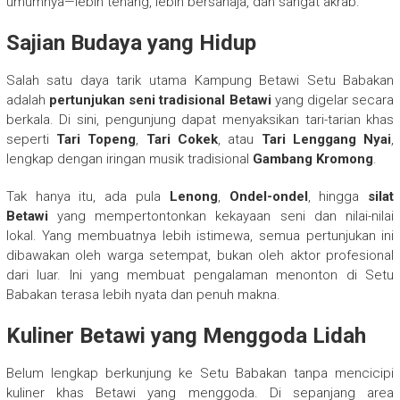
umumnya—lebih tenang, lebih bersahaja, dan sangat akrab.
Sajian Budaya yang Hidup
Salah satu daya tarik utama Kampung Betawi Setu Babakan
adalah
pertunjukan seni tradisional Betawi
yang digelar secara
berkala. Di sini, pengunjung dapat menyaksikan tari-tarian khas
seperti
Tari Topeng
,
Tari Cokek
, atau
Tari Lenggang Nyai
,
lengkap dengan iringan musik tradisional
Gambang Kromong
.
Tak hanya itu, ada pula
Lenong
,
Ondel-ondel
, hingga
silat
Betawi
yang mempertontonkan kekayaan seni dan nilai-nilai
lokal. Yang membuatnya lebih istimewa, semua pertunjukan ini
dibawakan oleh warga setempat, bukan oleh aktor profesional
dari luar. Ini yang membuat pengalaman menonton di Setu
Babakan terasa lebih nyata dan penuh makna.
Kuliner Betawi yang Menggoda Lidah
Belum lengkap berkunjung ke Setu Babakan tanpa mencicipi
kuliner khas Betawi yang menggoda. Di sepanjang area