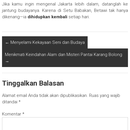
Jika kamu ingin mengenal Jakarta lebih dalam, datanglah ke
jantung budayanya. Karena di Setu Babakan, Betawi tak hanya
dikenang—ia
dihidupkan kembali
setiap hari.
←
Menyelami Kekayaan Seni dan Budaya
Menikmati Keindahan Alam dan Misteri Pantai Karang Bolong
→
Tinggalkan Balasan
Alamat email Anda tidak akan dipublikasikan.
Ruas yang wajib
ditandai
*
Komentar
*