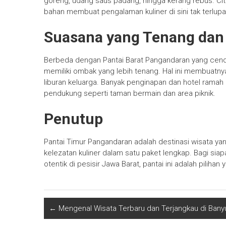
goreng, udang saus padang, hingga kerang rebus. Ci
bahan membuat pengalaman kuliner di sini tak terlupa
Suasana yang Tenang dan
Berbeda dengan Pantai Barat Pangandaran yang cende
memiliki ombak yang lebih tenang. Hal ini membuatny
liburan keluarga. Banyak penginapan dan hotel ramah k
pendukung seperti taman bermain dan area piknik.
Penutup
Pantai Timur Pangandaran adalah destinasi wisata ya
kelezatan kuliner dalam satu paket lengkap. Bagi si
otentik di pesisir Jawa Barat, pantai ini adalah pilihan 
←
Mengenal Wisata Terbaru dan Terjangkau di Banyu