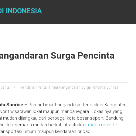
I INDONESIA
Pangandaran Surga Pencinta
 pantai
Keindahan Pantai Timur Pangandaran Surga Pencinta Sunrise
ta Sunrise
– Pantai Timur Pangandaran terletak di Kabupaten
avorit wisatawan lokal maupun mancanegara. Lokasinya yang
ni mudah dijangkau dari berbagai kota besar seperti Bandung,
ur kini semakin mudah berkat infrastruktur
mega roulette
 transportasi umum maupun kendaraan pribadi.