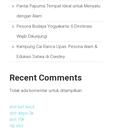
Pantai Papuma Tempat Ideal untuk Menyatu
dengan Alam
Pesona Budaya Yogyakarta: 6 Destinasi
Wajib Dikunjungi
Kampung Cai Ranca Upas: Pesona Alam &
Edukasi Satwa di Ciwidey
Recent Comments
Tidak ada komentar untuk ditampilkan.
slot bet kecil
slot depo 5k
slot 10k
rtp slot