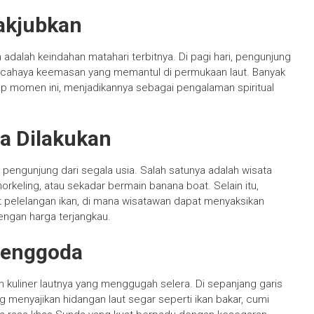
akjubkan
adalah keindahan matahari terbitnya. Di pagi hari, pengunjung
n cahaya keemasan yang memantul di permukaan laut. Banyak
p momen ini, menjadikannya sebagai pengalaman spiritual
sa Dilakukan
 pengunjung dari segala usia. Salah satunya adalah wisata
norkeling, atau sekadar bermain banana boat. Selain itu,
pelelangan ikan, di mana wisatawan dapat menyaksikan
dengan harga terjangkau.
Menggoda
 kuliner lautnya yang menggugah selera. Di sepanjang garis
g menyajikan hidangan laut segar seperti ikan bakar, cumi