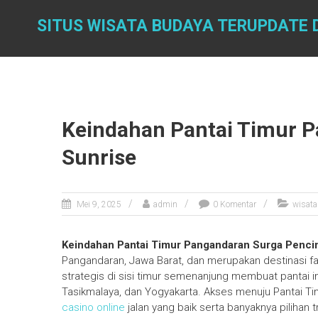
Skip
to
SITUS WISATA BUDAYA TERUPDATE D
content
Keindahan Pantai Timur 
Sunrise
Mei 9, 2025
admin
0 Komentar
wisata
Keindahan Pantai Timur Pangandaran Surga Pencin
Pangandaran, Jawa Barat, dan merupakan destinasi f
strategis di sisi timur semenanjung membuat pantai i
Tasikmalaya, dan Yogyakarta. Akses menuju Pantai Tim
casino online
jalan yang baik serta banyaknya pilihan