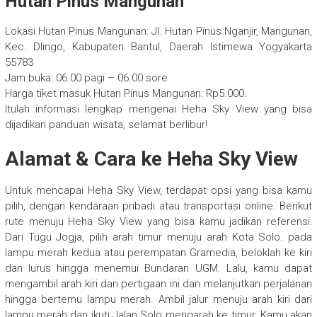
Hutan Pinus Mangunan
Lokasi Hutan Pinus Mangunan: Jl. Hutan Pinus Nganjir, Mangunan,
Kec. Dlingo, Kabupaten Bantul, Daerah Istimewa Yogyakarta
55783
Jam buka: 06.00 pagi – 06.00 sore
Harga tiket masuk Hutan Pinus Mangunan: Rp5.000.
Itulah informasi lengkap mengenai Heha Sky View yang bisa
dijadikan panduan wisata, selamat berlibur!
Alamat & Cara ke Heha Sky View
Untuk mencapai Heha Sky View, terdapat opsi yang bisa kamu
pilih, dengan kendaraan pribadi atau transportasi online. Berikut
rute menuju Heha Sky View yang bisa kamu jadikan referensi:
Dari Tugu Jogja, pilih arah timur menuju arah Kota Solo. pada
lampu merah kedua atau perempatan Gramedia, beloklah ke kiri
dan lurus hingga menemui Bundaran UGM. Lalu, kamu dapat
mengambil arah kiri dari pertigaan ini dan melanjutkan perjalanan
hingga bertemu lampu merah. Ambil jalur menuju arah kiri dari
lampu merah dan ikuti Jalan Solo mengarah ke timur. Kamu akan