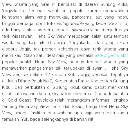
View, wisata yang viral ini berlokasi di daerah Gunung Kidul,
Yogyakarta. Destinasi wisata ini populer karena menawarkan
keindahan alam yang memukau, panorama laut yang indah,
hingga berbagai spot foto
instagramable
yang kece. Selain itu,
ada banyak aktivitas seru, seperti
glamping
yang menjadi daya
tarik wisatawan. Heha Sky View merupakan salah satu tempat
wisata yang lagi hits di Jogja. Yogyakarta, atau yang akrab
disebut Jogja, tak pernah kehabisan daya tarik wisata yang
memukau. Salah satu destinasi yang semakin
aztec gems slot
populer adalah Heha Sky View, sebuah tempat wisata yang
menawarkan pengalaman tak terlupakan di awan . Heha Sky
View berjarak sekitar 12 km dari Kota Jogja, berlokasi tepatnya
di Jalan Dlingo-Patuk No.2, Kecamatan Patuk, Kabupaten Gunung
Kidul. Dari perbukitan di Gunung Kidul, kamu dapat menikmati
salah satu wahana keren, sky balloon seperti di Cappadocia atau
di Gold Coast. Traveloka telah merangkum informasi lengkap
tentang Heha Sky View, mulai dari lokasi, harga tiket Heha Sky
View, hingga fasilitas dan wahana apa saja yang bisa kamu
temukan. Yuk, baca selengkapnya di bawah ini!