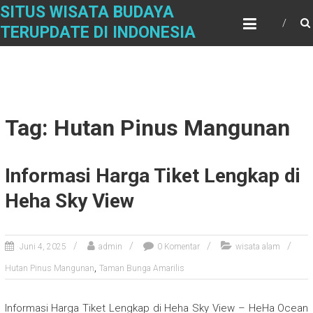
Skip
SITUS WISATA BUDAYA
to
TERUPDATE DI INDONESIA
content
Tag: Hutan Pinus Mangunan
Informasi Harga Tiket Lengkap di
Heha Sky View
Juni 4, 2025
admin
0 Komentar
wisata alam
,
Hutan Pinus Mangunan
Taman Bunga Amarilis
Informasi Harga Tiket Lengkap di Heha Sky View – HeHa Ocean