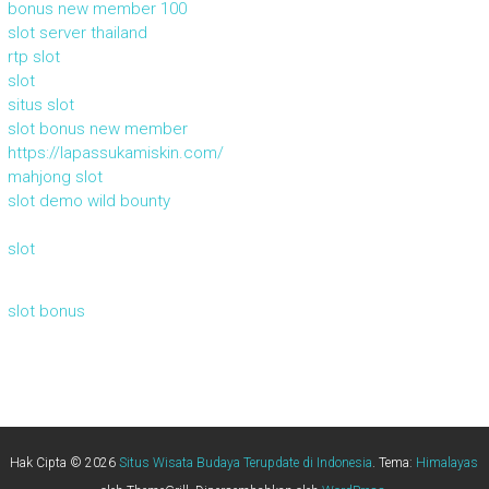
bonus new member 100
slot server thailand
rtp slot
slot
situs slot
slot bonus new member
https://lapassukamiskin.com/
mahjong slot
slot demo wild bounty
slot
slot bonus
Hak Cipta © 2026
Situs Wisata Budaya Terupdate di Indonesia
. Tema:
Himalayas