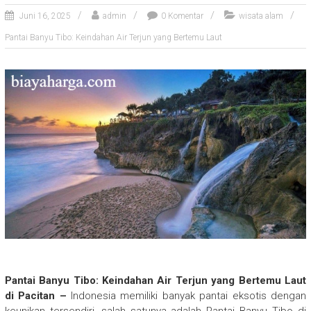
Juni 16, 2025
admin
0 Komentar
wisata alam
Pantai Banyu Tibo: Keindahan Air Terjun yang Bertemu Laut
Pantai Banyu Tibo: Keindahan Air Terjun yang Bertemu Laut
di Pacitan –
Indonesia memiliki banyak pantai eksotis dengan