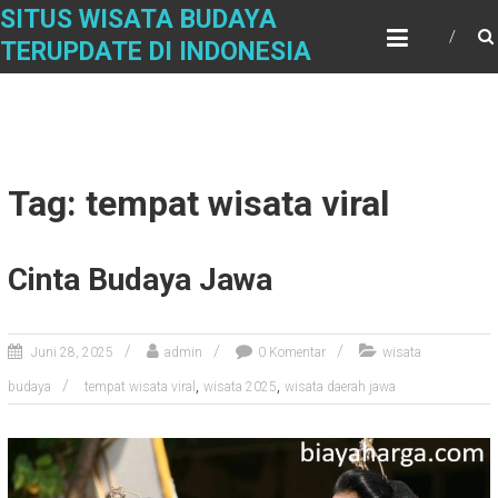
Skip
SITUS WISATA BUDAYA
to
TERUPDATE DI INDONESIA
content
Tag: tempat wisata viral
Cinta Budaya Jawa
Juni 28, 2025
admin
0 Komentar
wisata
,
,
budaya
tempat wisata viral
wisata 2025
wisata daerah jawa