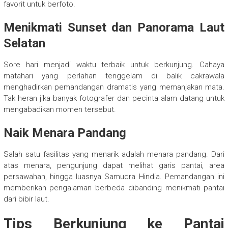
favorit untuk berfoto.
Menikmati Sunset dan Panorama Laut
Selatan
Sore hari menjadi waktu terbaik untuk berkunjung. Cahaya
matahari yang perlahan tenggelam di balik cakrawala
menghadirkan pemandangan dramatis yang memanjakan mata.
Tak heran jika banyak fotografer dan pecinta alam datang untuk
mengabadikan momen tersebut.
Naik Menara Pandang
Salah satu fasilitas yang menarik adalah menara pandang. Dari
atas menara, pengunjung dapat melihat garis pantai, area
persawahan, hingga luasnya Samudra Hindia. Pemandangan ini
memberikan pengalaman berbeda dibanding menikmati pantai
dari bibir laut.
Tips Berkunjung ke Pantai