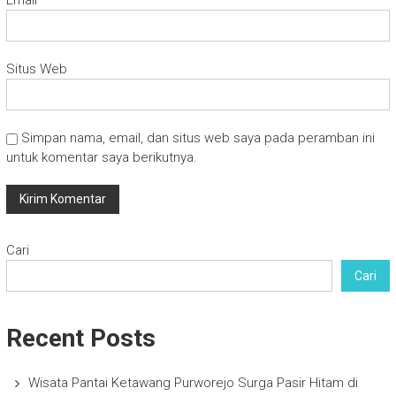
Email
*
Situs Web
Simpan nama, email, dan situs web saya pada peramban ini
untuk komentar saya berikutnya.
Cari
Cari
Recent Posts
Wisata Pantai Ketawang Purworejo Surga Pasir Hitam di